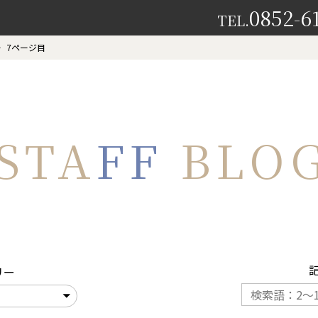
0852-6
TEL.
7ページ目
STA
FF
BLO
リー