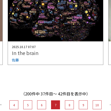
2025.10.17 07:07
In the brain
佐藤
（200件中 37件目〜 42件目を表示中）
…
4
5
6
7
8
9
10