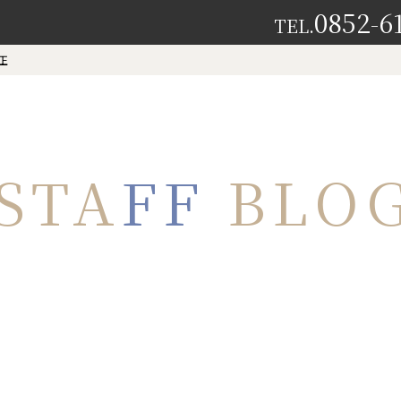
0852-6
TEL.
正
STA
FF
BLO