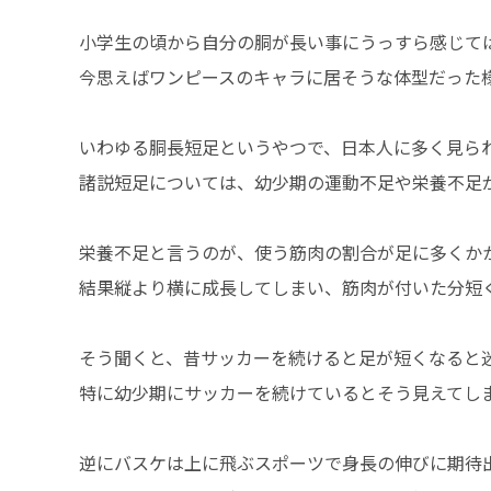
小学生の頃から自分の胴が長い事にうっすら感じて
今思えばワンピースのキャラに居そうな体型だった
いわゆる胴長短足というやつで、日本人に多く見ら
諸説短足については、幼少期の運動不足や栄養不足
栄養不足と言うのが、使う筋肉の割合が足に多くか
結果縦より横に成長してしまい、筋肉が付いた分短
そう聞くと、昔サッカーを続けると足が短くなると
特に幼少期にサッカーを続けているとそう見えてしま
逆にバスケは上に飛ぶスポーツで身長の伸びに期待