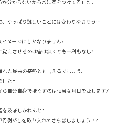
るか分からないから常に気をつけてる」と。
で、やっぱり難しいことには変わりなさそう…
スイメージにしかなりません?
に覚えさせるのは害は無くとも一利もなし?
離れた最悪の姿勢とも言えるでしょう。
した✝️
ら自分自身でほぐすのは相当な月日を要します⚡️
響を及ぼしかねんと?
甲骨剥がしを取り入れてさらばしましょう！?