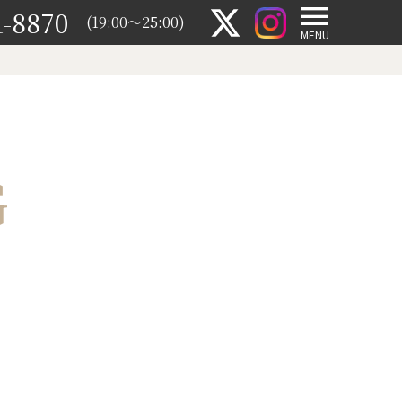
1-8870
(19:00～25:00)
MENU
G