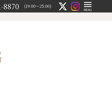
1-8870
(19:00～25:00)
MENU
G