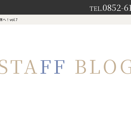
0852-6
TEL.
へ！vol.7
STA
FF
BLO