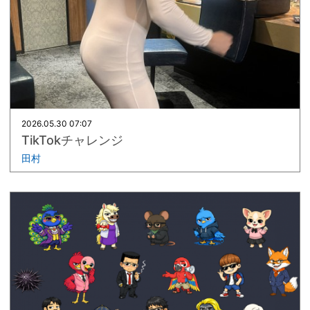
2026.05.30 07:07
TikTokチャレンジ
田村