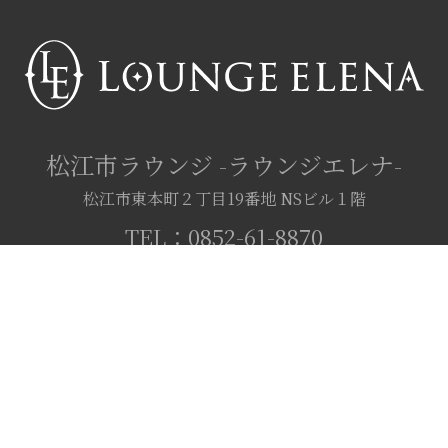
松江市ラウンジ
-ラウンジエレナ-
松江市東本町２丁目19番地
NSビル１階
TEL：
0852-61-8870
OPEN：19:00～25:00（不定休）
の子日記
イベント
お知らせ
料金・システム
アクセス
お問い合
サイトマップ