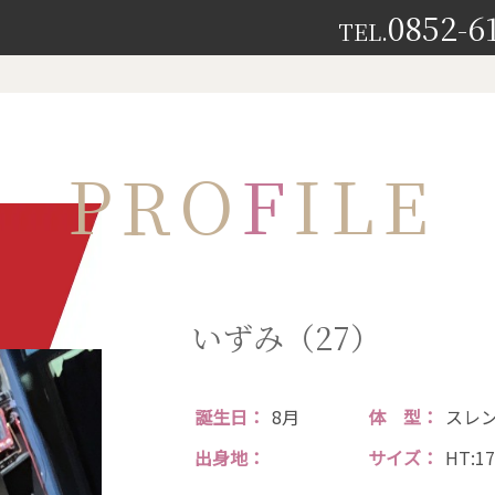
0852-6
TEL.
PRO
F
ILE
いずみ（27）
誕生日
8月
体
型
スレ
出身地
サイズ
HT:1