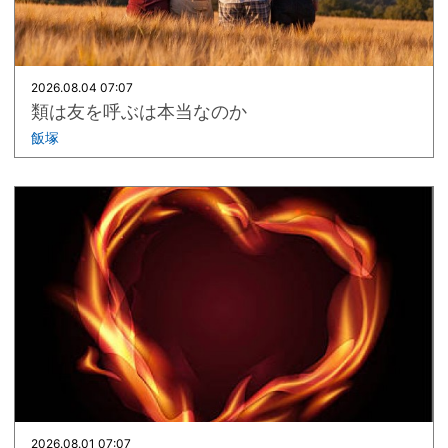
2026.08.04 07:07
類は友を呼ぶは本当なのか
飯塚
2026.08.01 07:07