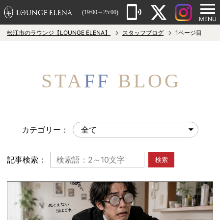
(19:00～25:00)
MENU
松江市のラウンジ【LOUNGE ELENA】
スタッフブログ
1ページ目
STA
FF
BLOG
カテゴリー
：
記事検索
：
検索