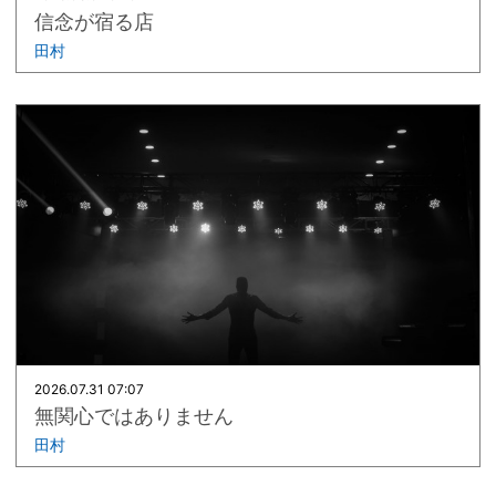
信念が宿る店
田村
2026.07.31 07:07
無関心ではありません
田村