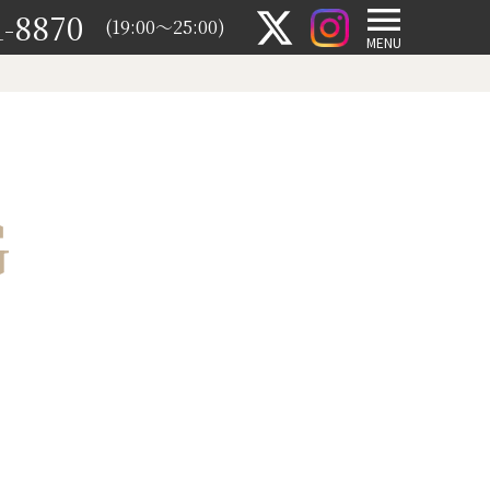
1-8870
(19:00～25:00)
MENU
G