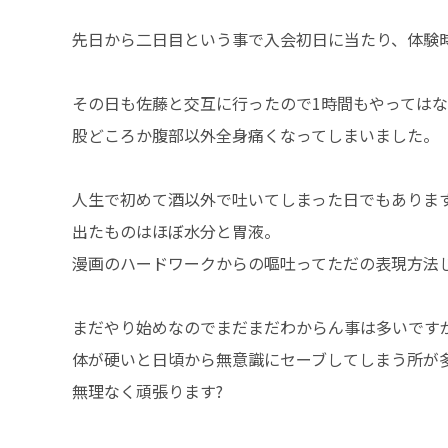
先日から二日目という事で入会初日に当たり、体験
その日も佐藤と交互に行ったので1時間もやっては
股どころか腹部以外全身痛くなってしまいました。
人生で初めて酒以外で吐いてしまった日でもあります
出たものはほぼ水分と胃液。
漫画のハードワークからの嘔吐ってただの表現方法
まだやり始めなのでまだまだわからん事は多いです
体が硬いと日頃から無意識にセーブしてしまう所が
無理なく頑張ります?