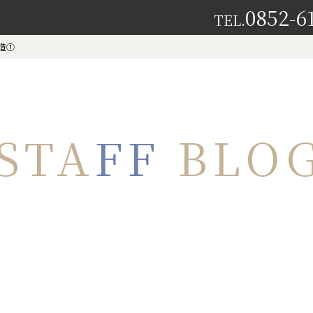
0852-6
TEL.
造①
STA
FF
BLO